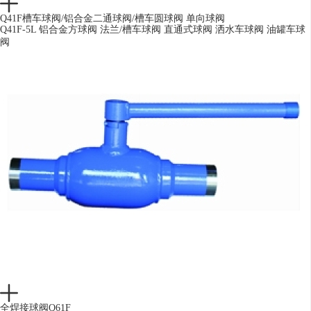
Q41F槽车球阀/铝合金二通球阀/槽车圆球阀 单向球阀
Q41F-5L 铝合金方球阀 法兰/槽车球阀 直通式球阀 洒水车球阀 油罐车球
阀
全焊接球阀Q61F