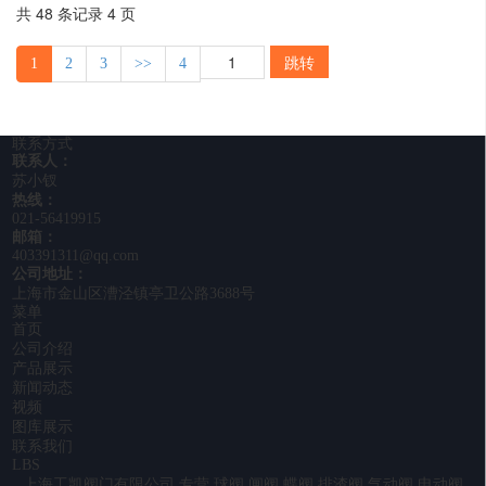
共 48 条记录 4 页
跳转
1
2
3
>>
4
联系方式
联系人：
苏小钗
热线：
021-56419915
邮箱：
403391311@qq.com
公司地址：
上海市金山区漕泾镇亭卫公路3688号
菜单
首页
公司介绍
产品展示
新闻动态
视频
图库展示
联系我们
LBS
上海工凯阀门有限公司,专营
球阀
闸阀
蝶阀
排渣阀
气动阀
电动阀