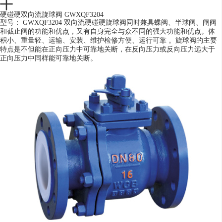
硬碰硬双向流旋球阀 GWXQF3204
型号： GWXQF3204 双向流硬碰硬旋球阀同时兼具蝶阀、半球阀、闸阀
和截止阀的功能和优点，又有自身完全与众不同的强大功能和优点。体
积小、重量轻、运输、安装、维护检修方便、运行可靠 。旋球阀的主要
特点是不但能在正向压力中可靠地关断，在反向压力或反向压力远大于
正向压力中同样能可靠地关断。