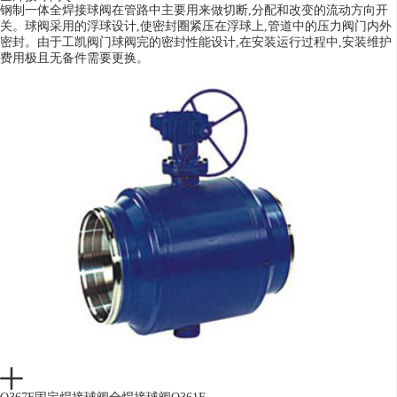
钢制一体全焊接球阀在管路中主要用来做切断,分配和改变的流动方向开
关。球阀采用的浮球设计,使密封圈紧压在浮球上,管道中的压力阀门内外
密封。由于工凯阀门球阀完的密封性能设计,在安装运行过程中,安装维护
费用极且无备件需要更换。