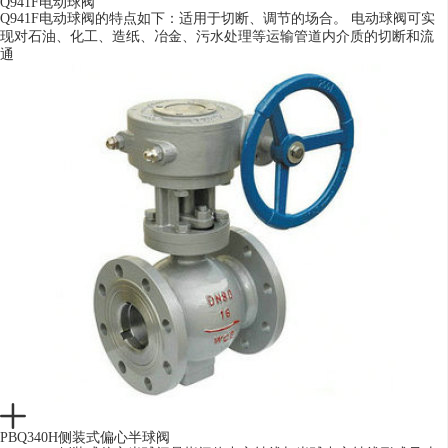
Q941F电动球阀
Q941F电动球阀的特点如下：适用于切断、调节的场合。 电动球阀可实
现对石油、化工、造纸、冶金、污水处理等运输管道内介质的切断和流
通
PBQ340H侧装式偏心半球阀