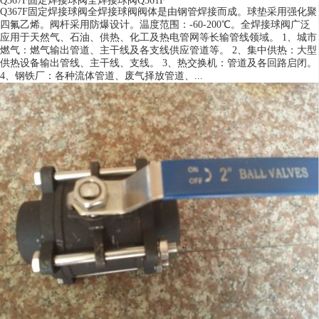
Q367F固定焊接球阀全焊接球阀Q361F
Q367F固定焊接球阀全焊接球阀阀体是由钢管焊接而成。球垫采用强化聚
四氟乙烯。阀杆采用防爆设计。温度范围：-60-200℃。全焊接球阀广泛
应用于天然气、石油、供热、化工及热电管网等长输管线领域。 1、城市
燃气：燃气输出管道、主干线及各支线供应管道等。 2、集中供热：大型
供热设备输出管线、主干线、支线。 3、热交换机：管道及各回路启闭。
4、钢铁厂：各种流体管道、废气择放管道、...