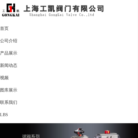
首页
公司介绍
产品展示
新闻动态
视频
图库展示
联系我们
LBS