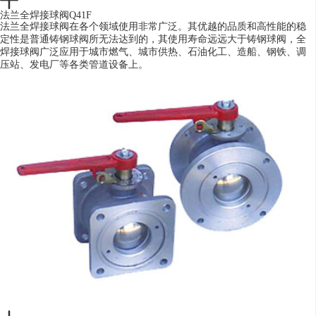
法兰全焊接球阀Q41F
法兰全焊接球阀在各个领域使用非常广泛。其优越的品质和高性能的稳
定性是普通铸钢球阀所无法达到的，其使用寿命远远大于铸钢球阀，全
焊接球阀广泛应用于城市燃气、城市供热、石油化工、造船、钢铁、调
压站、发电厂等各类管道设备上。