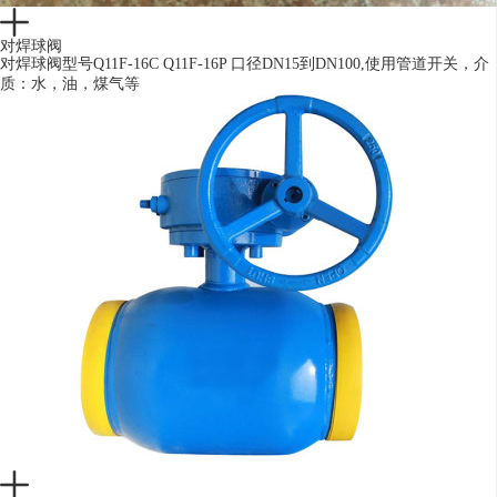
对焊球阀
对焊球阀型号Q11F-16C Q11F-16P 口径DN15到DN100,使用管道开关，介
质：水，油，煤气等