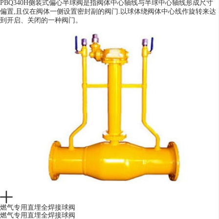
PBQ340H侧装式偏心半球阀是指阀体中心轴线与半球中心轴线形成尺寸
偏置,且仅在阀体一侧设置密封副的阀门.以球体绕阀体中心线作旋转来达
到开启、关闭的一种阀门。
燃气专用直埋全焊接球阀
燃气专用直埋全焊接球阀