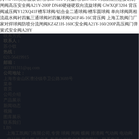
闸阀
高压安全阀A21Y-200P DN40
硬碰硬双向流旋球阀 GWXQF3204
背压
阀
减压阀Y12X
Q41F槽车球阀/铝合金二通球阀/槽车圆球阀 单向球阀
两相
流疏水阀
衬四氟三通球阀
衬四氟球阀Q41F46-16C
背压阀 上海工凯阀门厂
家
对焊球阀
防喷分流闸阀KZ4Z1H-160C
安全阀A21Y-160/200P
高压阀门
弹
簧式安全阀A28Y
联系方式
联系人：
苏小钗
热线：
021-56419915
邮箱：
403391311@qq.com
公司地址：
上海市金山区漕泾镇亭卫公路3688号
菜单
首页
公司介绍
产品展示
新闻动态
视频
图库展示
联系我们
LBS
上海工凯阀门有限公司,专营
球阀
闸阀
蝶阀
排渣阀
气动阀
电动阀