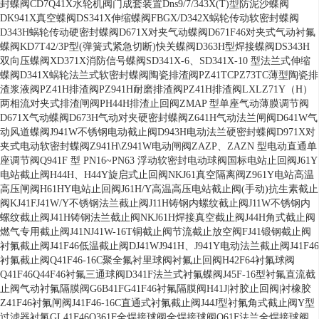
封蝶阀
CD7Q41X水轮机阀门成套装置
Dns9/7/343X(T)型防泥沙蝶阀
DK941X真空蝶阀
DS341X伸缩蝶阀
FBGX/D342X蜗轮传动软密封蝶阀
D343H蜗轮传动硬密封蝶阀
D671X对夹气动蝶阀
D671F46对夹式气动衬氟
蝶阀
KD7T42/3P型(弹簧式紧急切断)快关蝶阀
D363H型焊接蝶阀
DS343H
双向压蝶阀
XD371X消防信号蝶阀
SD341X-6、SD341X-10 型法兰式伸缩
蝶阀
D341X蜗轮法兰式软密封蝶阀
陶瓷排渣阀PZ41TC
PZ73TC薄型陶瓷排
渣浆液阀
PZ41H排渣阀
PZ941H耐磨排渣阀
PZ41H排渣阀
LXLZ71Y（H）
两相流对夹式排渣闸阀
PH44H排渣止回阀
ZMAP 型单座气动薄膜调节阀
D671X气动蝶阀
D673H气动对夹硬密封蝶阀
Z641H气动法兰闸阀
D641W气
动风道蝶阀
J941W不锈钢电动截止阀
D943H电动法兰硬密封蝶阀
D971X对
夹式电动软密封蝶阀
Z941H\Z941W电动闸阀
ZAZP、ZAZN 型电动直通单
座调节阀
Q941F 型 PN16~PN63 浮动软密封电动球阀
国标电站止回阀
J61Y
电站截止阀
H44H、H44Y旋启式止回阀
NKJ61真空隔离阀
Z961Y电站高温
高压闸阀
H61HY电站止回阀
J61H/Y高温高压电站截止阀(手动)
抗生素截止
阀KJ41F
J41W/Y不锈钢法兰截止阀
J11H铸钢内螺纹截止阀
J11W不锈钢内
螺纹截止阀
J41H铸钢法兰截止阀
NKJ61H焊接真空截止阀
J44H角式截止阀
燃气专用截止阀J41N
J41W-16T铜截止阀
节流截止放空阀FJ41
锻钢截止阀
衬氟截止阀J41F46
低温截止阀DJ41W
J941H、J941Y电动法兰截止阀
J41F46
衬氟截止阀
Q41F46-16C聚全氟衬里球阀
衬氟止回阀H42F64
衬氟球阀
Q41F46
Q44F46衬氟三通球阀
D341F法兰式衬氟蝶阀
J45F-16型衬氟直流截
止阀
气动衬氟隔膜阀G6B41F
G41F46衬氟隔膜阀
H41J|衬胶止回阀|衬橡胶
Z41F46衬氟闸阀
J41F46-16C直通式衬氟截止阀
J44J型衬氟角式截止阀
Y型
过滤器衬氟GL41F46
Q361F全焊接球阀
全焊接球阀Q61F
法兰全焊接球阀