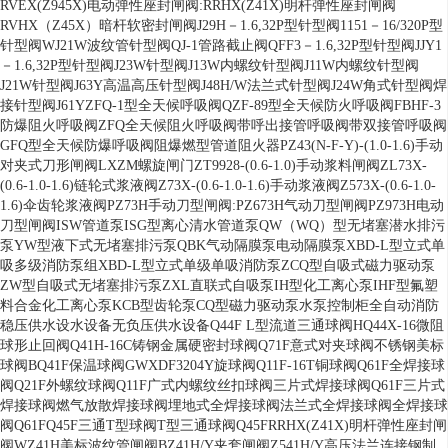
RVEX(Z945X)电动弹性座封闸阀
:RRHX(Z41X)明杆弹性座封闸阀
RVHX（Z45X）暗杆软密封闸阀
J29H－1.6,32P型针型阀
1151－16/320P型
针型阀
WJ21W波纹管针型阀
QJ-1管路截止阀
QFF3－1.6,32P型针型阀
JJY1
－1.6,32P型针型阀
J23W针型阀
J13W内螺纹针型阀
J11W内螺纹针型阀
J21W针型阀
J63Y高温高压针型阀
J48H/W法兰式针型阀
J24W角式针型阀
焊
接针型阀J61Y
ZFQ-1型全天候呼吸阀
QZF-89型全天候防火呼吸阀
FBHF-3
防爆阻火呼吸阀
ZFQ全天候阻火呼吸阀
带呼出接管呼吸阀
带双接管呼吸阀
GFQ型全天候防爆呼吸阀
阻爆燃型管道阻火器
PZ43(N-F-Y)-(1.0-1.6)手动
对夹式刀形闸阀
LXZM螺旋闸门
ZT9928-(0.6-1.0)手动浆料闸阀
ZL73X-
(0.6-1.0-1.6)链轮式浆液阀
Z73X-(0.6-1.0-1.6)手动浆液阀
Z573X-(0.6-1.0-
1.6)伞齿轮浆液阀
PZ73H手动刀型闸阀
:PZ673H气动刀型闸阀
PZ973H电动
刀型闸阀
ISW管道泵
ISG型离心清水管道泵
QW（WQ）型无堵塞潜水排污
泵
YW型液下式无堵塞排污泵
QBK气动隔膜泵
电动隔膜泵
XBD-L型立式单
吸多级消防泵组
XBD-L型立式单级单吸消防泵
ZCQ型自吸式磁力驱动泵
ZW型自吸式无堵塞排污泵
ZXL直联式自吸泵
IH型化工离心泵
IHF型氟塑
料合金化工离心泵
KCB型齿轮泵
CQ型磁力驱动泵
水泵控制柜
全自动消防
稳压供水设水设备
无负压供水设备
Q44F L型流道三通球阀
HQ44X-16微阻
球形止回阀
Q41H-16C铸钢金属硬密封球阀
Q71F意式对夹球阀
不锈钢美标
球阀
BQ41F保温球阀
GWXDF3204Y旋球阀
Q11F-16T铜球阀
Q61F全焊接球
阀
Q21F外螺纹球阀
Q11F广式内螺纹丝扣球阀
三片式焊接球阀Q61F
三片式
焊接球阀
燃气放散焊接球阀
埋地式全焊接球阀
法兰式全焊接球阀
全焊接球
阀Q61F
Q45F三通T型球阀
T型三通球阀Q45F
RRHX(Z41X)明杆弹性座封闸
阀
WZ41H美标波纹管闸阀
BZ41H/Y夹套闸阀
Z541H/Y高压法兰连接钢制