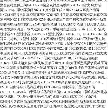
温阀
X43F46-10聚全氟衬里旋塞阀
Q41F46-16C聚全氟衬里球阀
J41F46-16C
聚全氟衬里截止阀
G41F46-10聚全氟衬里隔膜阀
GJ41X-10管夹阀(胶管
阀)
G11W内螺纹隔膜阀
NKJ41H真空隔离截止阀
NZK41W高真空闸阀
NKZ61H焊接电动真空隔离阀
NKZ61H焊接手动真空隔离阀
NKZ44真空隔
离闸阀
NKQ41F真空球阀
NKZ44H型铸钢法兰真空阀
气动真空蝶阀
手动真
空蝶阀
电动真空蝶阀
LZN型均速管流量计
LUGB涡街流量计
LUGB-A温压
补偿型涡街流量计
氧气过滤器
SYGL手摇刷式过滤器
SRBA（SRB）篮式
过滤器
ZPG型过滤器
TG41P-16 T型过滤器
GL41F3-16C、GL41F46-16C 全
衬里（衬氟）Y型过滤器
GL11H不锈钢Y型过滤器
GL41H不锈钢Y型过滤
器
T型过滤ST34C
Y型伸缩过滤器SSY14
Y型过滤器
CV300系列HPC高压笼
式调节阀
CV300系列TCB笼式双座调节阀
ZJHP-16C/25(P)/ZJHM-16C\气动
单座调节阀
T40H大连式手动调节阀
TJ10H大连式手动调节阀
ZZYP自力式
压力调节阀
Y13X-10/Y43X-16比例式减压阀
Y110、Y416减压稳压阀
YD43H先导式超大膜片高灵敏度减压阀
Yt11H加大薄膜型高灵敏度减压阀
Yz11X型直接作用薄膜式支管减压阀
Y11X型(200P)直接作用薄膜式减压阀
200X型 Y42X-16 减压阀
Y43H先导活塞式蒸汽减压阀
YK43F气体减压阀
YZ11X不锈钢支管减压阀
Y14H波纹管减压阀
Y42X弹簧活塞式减压阀
减压
稳压阀Y416X
比例式减压阀YB43X
YG43H高灵敏度蒸汽减压阀
CS41H、
CS11H自由浮球式蒸汽疏水阀
T47H-16C自由半浮球式蒸汽疏水阀
CS15H、CS45H自由半浮球式蒸汽疏水阀
CS41H自动自由浮球式蒸汽疏水
阀
CS15H、CS45H钟形浮子(倒吊桶)式蒸汽疏水阀
CS19H、CS69H、
CS49H圆盘式热动力式蒸汽Y型疏水阀
CS19H型螺纹热动力圆盘式疏水阀
CS47H型热静力双金属疏水阀
CS46H热静力膜盒式蒸汽疏水阀
FT43型杠