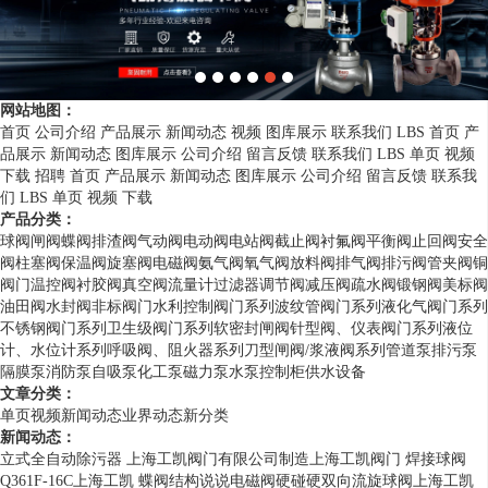
网站地图：
首页
公司介绍
产品展示
新闻动态
视频
图库展示
联系我们
LBS
首页
产
品展示
新闻动态
图库展示
公司介绍
留言反馈
联系我们
LBS
单页
视频
下载
招聘
首页
产品展示
新闻动态
图库展示
公司介绍
留言反馈
联系我
们
LBS
单页
视频
下载
产品分类：
球阀
闸阀
蝶阀
排渣阀
气动阀
电动阀
电站阀
截止阀
衬氟阀
平衡阀
止回阀
安全
阀
柱塞阀
保温阀
旋塞阀
电磁阀
氨气阀
氧气阀
放料阀
排气阀
排污阀
管夹阀
铜
阀门
温控阀
衬胶阀
真空阀
流量计
过滤器
调节阀
减压阀
疏水阀
锻钢阀
美标阀
油田阀
水封阀
非标阀门
水利控制阀门系列
波纹管阀门系列
液化气阀门系列
不锈钢阀门系列
卫生级阀门系列
软密封闸阀
针型阀、仪表阀门系列
液位
计、水位计系列
呼吸阀、阻火器系列
刀型闸阀/浆液阀系列
管道泵
排污泵
隔膜泵
消防泵
自吸泵
化工泵
磁力泵
水泵控制柜
供水设备
文章分类：
单页
视频
新闻动态
业界动态
新分类
新闻动态：
立式全自动除污器 上海工凯阀门有限公司制造
上海工凯阀门 焊接球阀
Q361F-16C
上海工凯 蝶阀结构
说说电磁阀
硬碰硬双向流旋球阀
上海工凯