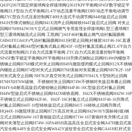
Q41F
Q367F固定焊接球阀全焊接球阀Q361F
KPF平衡阀
SP45F数字锁定平
衡阀
ZLF型自力式平衡阀
ZL47F动态流量平衡阀
EDRV动态平衡电动调节
阀
ZYC型自力式压差控制阀
T40H大连式手动调节阀
H44H旋启式止回阀
H41H升降式钢制止回阀
H41X消声止回阀
铸铁H44T旋启式止回阀
对夹止
回阀H76H
H42W/H/Y立式止回阀
燃气专用直埋全焊接球阀
L型三通球阀
T
型三通球阀
轴流式止回阀 工凯阀门
J41F46衬氟截止阀
气动衬氟隔膜阀
G6B41F
EG641Fs气动衬氟隔膜阀
H41J|衬胶止回阀|衬橡胶
J41F46-16C直通
式衬氟截止阀
J44J型衬氟角式截止阀
J45F-16型衬氟直流截止阀
ZL47F自力
式流量控制阀
ZLF自力式流量平衡阀
ZYC自力式压差流量控制平衡阀
SP45F数字锁定平衡阀
KPF平衡阀
H41H升降式钢制止回阀
H14W内螺纹不
锈钢止回阀
H76H蝶式对夹止回阀
HH49X微阻缓闭蝶式止回阀
H12X不锈钢
内螺纹止回阀
H74型对夹式止回阀
H76H美标对夹双瓣止回阀
NH7K2F-16P
对夹式真空止回阀
:NH7K2F真空对夹式止回阀
DYH41X,Y型快闭止回阀
H76H与H76W碳钢、不锈钢对夹止回阀
H74W不锈钢对夹旋启单瓣止回阀
H44Y-64I耐高温旋启式铬钼钢止回阀
H44F46-16C型旋启式衬氟止回阀
H44W型旋启式不锈钢止回阀
H42X铸铁底阀、H42X不锈钢底阀
H42W-16P
不锈钢立式止回阀
H42F46、H42F-16C衬氟立式止回阀
H41F46-16升降式
衬氟止回阀
H44T-10型铸铁旋启式止回阀
H41T-16铸铁止回阀升降式
HQ44X-16微阻球形止回阀
H72Y高压对夹止回阀
H42W/H/Y国标铸(锻)钢
立式止回阀
H44W-16T黄铜旋启式止回阀
H71W-16T黄铜对夹升降式止回
阀
对夹薄型止回阀H74W-16P
A48SH高温高压全启式安全阀
A47H微启式蒸
汽安全阀
A48Y全启式安全阀
WA42Y波纹管全启式安全阀
GA41H杠杆式安