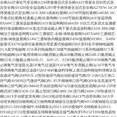
全阀
A42F液化气安全阀
A21H弹簧微启式安全阀
A42Y弹簧全启封闭式高
压安全阀
AY42H安全溢流阀
A28Y带手柄弹簧全启式安全阀
A27H/W-16C/P
弹簧微启式安全阀
U41Y-300Lb美标柱塞阀
U41SM节能柱塞阀
U46SM-16C
平衡式柱塞阀/柱塞截止阀/柱塞闸阀
U11SM节能柱塞阀
BQ41F保温球阀
BX44W三通保温旋塞阀
BZ41Y保温闸阀
BDd643H-10法兰式多层次金属硬
密封保温蝶阀
BJ45W直流式保温截止阀
下展式保温放料阀
Z41H-300LB锻
钢法兰端保温闸阀
X44W三通铜芯-全铜-铸铁旋塞阀
X44TX44W三通铜芯-
全铜-铸铁旋塞阀
X14W三通铸铁内螺旋塞阀
X49W旋塞阀
SH3801、X49W
旋塞式
X47W油密封旋塞阀
水用直通式电磁阀
ZBSF系列全不锈钢电磁阀
ZCA真空电磁阀
:ZCK系列电磁阀
ZCM煤气电磁阀
ZCS系列电磁阀
ZCT系
列电磁阀
Q41F氨用球阀
J41B氨用截止阀
J42B氨用截止阀
J24B-25氨用截止
阀
J21B-25氨截止阀
J41B-25、J41F-25、ZZRN氨用截止阀
JY41W铜氧气截
止阀
氧气管道阻火器
OF氧气过滤器
JY41W氧气专用截止阀
Qy347F氧气专
用球阀
氧气阻燃过滤器
FQ41F46衬氟放料球阀
上展式放料阀
放料球阀
全压
高速排气阀QSP
P41X-10型快速排气阀
自动快速排气阀ZP-1
QB1法兰单口
排气阀
AV0830注气微排气阀
QB1 \P1不锈钢单口排气阀
QSP全压高速排气
阀
单口排气阀QB1
JM44X手动排泥阀
JM742X液动池底排泥阀
Q41M-25P球
阀式排污阀
JZ45H-25C截止型排污阀
Z48H-16C排污阀
Z44W-25P快速排污
阀
GJ41X手动胶套管夹阀
GJ941X电动管夹阀
GJ641X气动管夹阀
GJ41X手
动管夹阀
丝扣铜闸阀
法兰铜闸阀
黄铜锻压活接煤气阀
WF118黄铜锻压过滤
器DN15-DN50
黄铜PP-R球阀双头DN15-DN50
黄铜PP-R球阀单头DN15-
DN50
Q21F216型黄铜锻压球阀
黄铜锻压煤气阀内牙DN15
ZYHW散热器恒