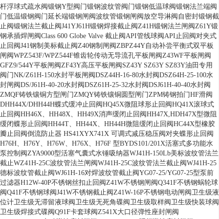
杆浮球式疏水阀
锻钢Y型阀门
锻钢波纹管阀门
锻钢低温球阀
锻钢法兰端阀
门
低温锻钢阀门
延长端锻钢闸阀
波纹管锻钢闸阀
放空导淋阀
自密封锻钢截
止阀
锻钢法兰截止阀J41Y
J61H锻钢焊接截止阀
Z41H锻钢法兰闸阀
Z61Y锻
钢承插焊闸阀
Class 600 Globe Valve 截止阀
API管线球阀
API止回阀
对夹式
止回阀
J41钢制美标截止阀
Z40钢制闸阀
ZBPZ44Y自动补尝平衡式双平板
闸阀
WPZ543F/WPZ544F锥齿轮传动无导流孔平板闸阀
Z43WF平板闸阀
GFZ9/544Y平板闸阀
ZF43Y高压平板闸阀
SZ43Y SZ63Y SZ83Y油田专用
阀门
NK/Z61H-150水封平板闸阀
DSZ44H-16-80水封阀
DSZ64H-25-100水
封闸阀
DS/J61H-40-20水封阀
DSZ61H-25-32水封阀
DSJ61H-40-40水封阀
ZMQF铸铁镶铜方型闸门
ZMQY铸铁镶铜圆型闸门
ZPM铸钢拍门
HF滑阀
DHH44X/DHH44H蝶式缓冲止回阀
HQ45X微阻球形止回阀
HQ41X滚球式
止回阀
HH46X、HH48X、HH49X消声缓闭止回阀
HH47X,HDH47X型微阻
缓闭蝶形止回阀
HH44T、HH44X、HH44H微阻缓闭止回阀
HC44X型橡胶
瓣止回阀
倒流防止器 HS41X
YX741X 可调式减压稳压阀
对夹蝶形止回阀
H76H、H76Y、H76W、H76X、H76F 型
BYDS101/201X活塞式多功能水
泵控制阀
ZYA9000型活塞气囊式水锤吸纳器
WJ41H-150Lb美标波纹管法兰
截止
WZ41H-25C波纹管法兰闸阀
WJ41H-25C波纹管法兰截止阀
WJ41H-25
德标波纹管截止阀
WJ61H-16对焊波纹管截止阀
YG07-25/YG07-25型泵前
过滤器
H12W-40P不锈钢丝扣止回阀
Z41W不锈钢闸阀
Q341F不锈钢蜗轮球
阀
Q41F不锈钢球阀
J41W不锈钢截止阀
Z41W-16P不锈钢电动闸阀
卫生级液
位计
卫生级无滞留液球阀
卫生级无死角碟阀
卫生级取样阀
卫生级快装球阀
卫生级焊接式碟阀
Q91F卡套球阀
Z541X大口径弹性座封闸阀