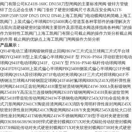
阀门有限公司KZ41H-160C DN150
刀型闸阀的主要标准
闸阀 镀锌方管镀
锌了怎么还会生锈？
阀门涨价了
硬密封蝶阀尺寸表
高压安全阀A21Y-
200P/250P/320P DN25 DN32 DN40
上海工凯阀门电动蝶阀结构简略
上海工
凯阀门 上装式偏心半球阀DYQ340H
离心管道泵各种零部件的修理解决方
法
双向流硬碰硬密封旋球阀主要部件及原理
疏水阀选择指南
各种阀门的操
作力矩特性工凯阀门
上海工凯阀门有限公司截止阀的操作力矩分析
截止阀
的作用 截止阀的优缺点
上海工凯阀门闸阀操作力矩分析
产品展示：
Q914F电动三通球阀
锻钢焊接止回阀H61W
三片式法兰球阀
三片式平台球
阀
DYQ340F/H型上装式偏心半球阀
Q941F 型 PN16~PN64 浮动软密封电动
球阀
Q941F电动球阀
Q341F、Q341Y 型 PN16~PN40 蜗杆传动球阀
球阀
Q641F
DYQ340H上装式偏心半球阀
PBQ340H侧装式偏心半球阀
Q21F外螺
纹球阀
Q91SA异径球阀
Q971F电动对夹球阀
Q61F三片式对焊球阀
Q41F不
锈钢法兰球阀
API铸钢固定球阀
Q41F46衬氟球阀
RRHX(Z41X)明杆弹性座
封闸阀
Z441H正齿轮闸阀
Z41H重型材质铸钢闸阀
Z41W-300Lb美标锻钢闸
阀
Z541H/Y高压法兰连接钢制闸阀
Z61HY锻钢闸阀
WZ41H美标波纹管闸
阀
Z541H带齿轮传动闸阀
Z941W不锈钢电动闸阀
PZ543(XFH)伞齿轮单夹
式刀形闸阀
PZ941CY陶瓷排渣闸阀
Z41X消防专用明杆弹性座封闸阀
Z45X
软密封弹性座封闸阀
Z41CY陶瓷闸阀
BZ41H/Y夹套闸阀
Z545X齿轮大口径
弹性座封闸阀
Z41T铸铁闸阀
Z41W不锈钢闸阀
D73H型手动对夹硬密封蝶
阀
D363H/663H/963H对悍式硬密封蝶阀
D371X对夹式蜗轮传动软密封蝶阀
D373H蜗轮传动对夹式硬密封蝶阀
D71X对夹软密封蝶阀
D73H对夹式硬密